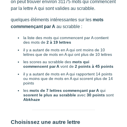
on peut trouver environ 31175 mots qui commencent
Tricher au Scrabble
par la lettre A qui sont valides au scrabble.
Commençant par
quelques éléments intéressantes sur les
mots
commmençant par A
au scrabble :
la liste des mots qui commencent par A contient
des mots de
2 à 19 lettres
il y a autant de mots en A qui ont moins de 10
lettres que de mots en A qui ont plus de 10 lettres
les scores au scrabble des
mots qui
commencent par A
vont de
2 points à 45 points
il y a autant de mots en A qui rapportent 14 points
ou moins que de mots en A qui scorent plus de 14
points
les
mots de 7 lettres commençant par A
qui
scorent le plus au scrabble
avec
30 points
sont
Abkhaze
Choisissez une autre lettre