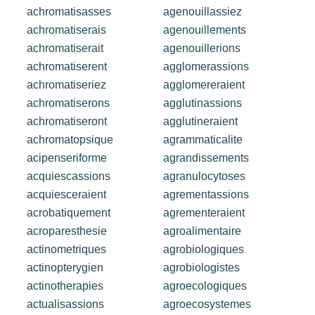
achromatisasses
agenouillassiez
achromatiserais
agenouillements
achromatiserait
agenouillerions
achromatiserent
agglomerassions
achromatiseriez
agglomereraient
achromatiserons
agglutinassions
achromatiseront
agglutineraient
achromatopsique
agrammaticalite
acipenseriforme
agrandissements
acquiescassions
agranulocytoses
acquiesceraient
agrementassions
acrobatiquement
agrementeraient
acroparesthesie
agroalimentaire
actinometriques
agrobiologiques
actinopterygien
agrobiologistes
actinotherapies
agroecologiques
actualisassions
agroecosystemes