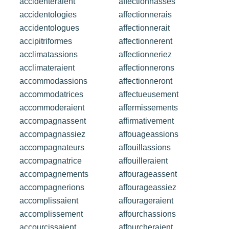
accidenteraient
affectionnasses
accidentologies
affectionnerais
accidentologues
affectionnerait
accipitriformes
affectionnerent
acclimatassions
affectionneriez
acclimateraient
affectionnerons
accommodassions
affectionneront
accommodatrices
affectueusement
accommoderaient
affermissements
accompagnassent
affirmativement
accompagnassiez
affouageassions
accompagnateurs
affouillassions
accompagnatrice
affouilleraient
accompagnements
affourageassent
accompagnerions
affourageassiez
accomplissaient
affourageraient
accomplissement
affourchassions
accourcissaient
affourcheraient