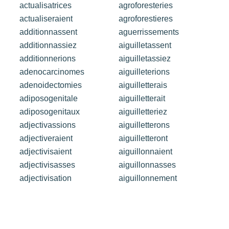
actualisatrices
agroforesteries
actualiseraient
agroforestieres
additionnassent
aguerrissements
additionnassiez
aiguilletassent
additionnerions
aiguilletassiez
adenocarcinomes
aiguilleterions
adenoidectomies
aiguilletterais
adiposogenitale
aiguilletterait
adiposogenitaux
aiguilletteriez
adjectivassions
aiguilletterons
adjectiveraient
aiguilletteront
adjectivisaient
aiguillonnaient
adjectivisasses
aiguillonnasses
adjectivisation
aiguillonnement
1
2
3
4
5