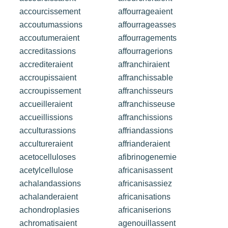
accourcissement
affourrageaient
accoutumassions
affourrageasses
accoutumeraient
affourragements
accreditassions
affourragerions
accrediteraient
affranchiraient
accroupissaient
affranchissable
accroupissement
affranchisseurs
accueilleraient
affranchisseuse
accueillissions
affranchissions
acculturassions
affriandassions
accultureraient
affrianderaient
acetocelluloses
afibrinogenemie
acetylcellulose
africanisassent
achalandassions
africanisassiez
achalanderaient
africanisations
achondroplasies
africaniserions
achromatisaient
agenouillassent