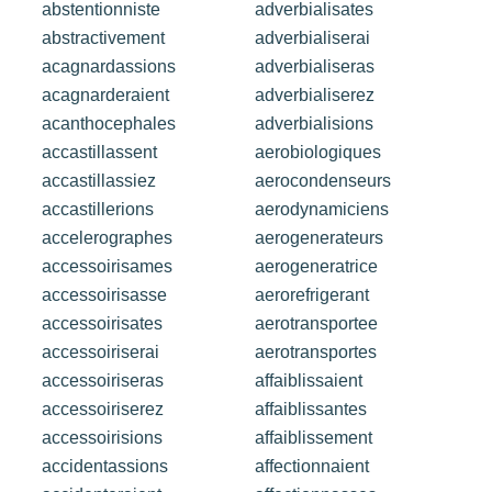
abstentionniste
adverbialisates
abstractivement
adverbialiserai
acagnardassions
adverbialiseras
acagnarderaient
adverbialiserez
acanthocephales
adverbialisions
accastillassent
aerobiologiques
accastillassiez
aerocondenseurs
accastillerions
aerodynamiciens
accelerographes
aerogenerateurs
accessoirisames
aerogeneratrice
accessoirisasse
aerorefrigerant
accessoirisates
aerotransportee
accessoiriserai
aerotransportes
accessoiriseras
affaiblissaient
accessoiriserez
affaiblissantes
accessoirisions
affaiblissement
accidentassions
affectionnaient