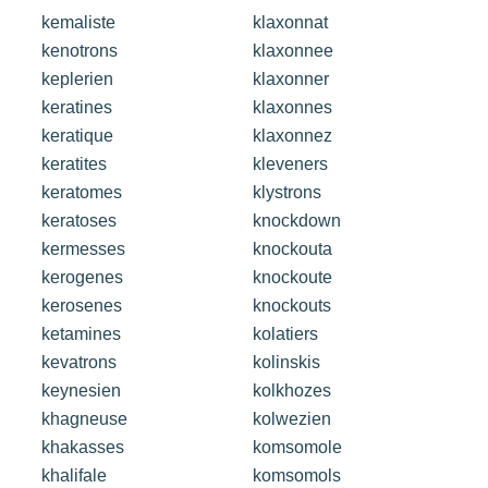
kemaliste
klaxonnat
kenotrons
klaxonnee
keplerien
klaxonner
keratines
klaxonnes
keratique
klaxonnez
keratites
kleveners
keratomes
klystrons
keratoses
knockdown
kermesses
knockouta
kerogenes
knockoute
kerosenes
knockouts
ketamines
kolatiers
kevatrons
kolinskis
keynesien
kolkhozes
khagneuse
kolwezien
khakasses
komsomole
khalifale
komsomols