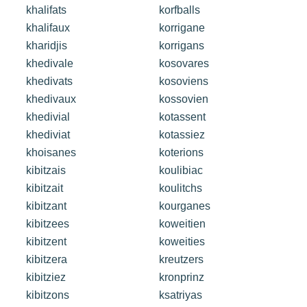
khalifats
korfballs
khalifaux
korrigane
kharidjis
korrigans
khedivale
kosovares
khedivats
kosoviens
khedivaux
kossovien
khedivial
kotassent
khediviat
kotassiez
khoisanes
koterions
kibitzais
koulibiac
kibitzait
koulitchs
kibitzant
kourganes
kibitzees
koweitien
kibitzent
koweities
kibitzera
kreutzers
kibitziez
kronprinz
kibitzons
ksatriyas