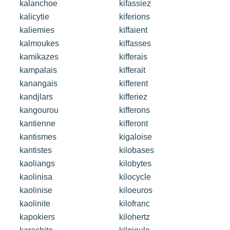
kalanchoe
kifassiez
kalicytie
kiferions
kaliemies
kiffaient
kalmoukes
kiffasses
kamikazes
kifferais
kampalais
kifferait
kanangais
kifferent
kandjlars
kifferiez
kangourou
kifferons
kantienne
kifferont
kantismes
kigaloise
kantistes
kilobases
kaoliangs
kilobytes
kaolinisa
kilocycle
kaolinise
kiloeuros
kaolinite
kilofranc
kapokiers
kilohertz