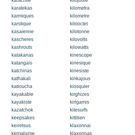
karachite
kilojoule
karatekas
kilometra
karmiques
kilometre
karstique
kilooctet
kasaienne
kilotonne
kascheres
kilovolts
kashrouts
kilowatts
katakanas
kinescope
katangais
kinesique
katchinas
kinesiste
kathakali
kinkajous
katioucha
kiosquier
kayakable
kirghizes
kayakiste
kirigamis
kazatchok
kitesurfs
keepsakes
kittitien
keiretsus
klaxonnai
kemalisme
klaxonnas