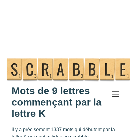
Mots de 9 lettres
Scrabble
commençant par la
lettre K
Anagramme
il y a précisement 1337 mots qui débutent par la
Tricher au Scrabble
lettre K qui sont valides au scrabble.